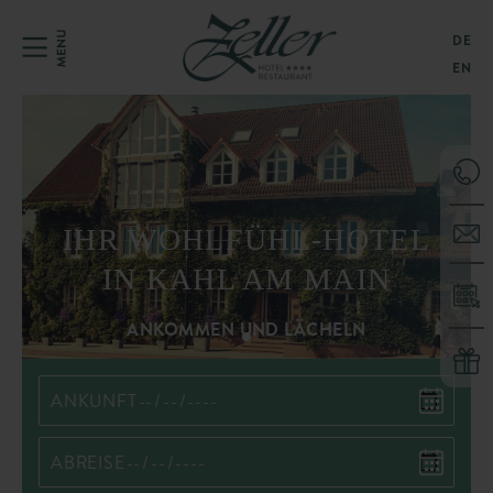
DE
EN
IHR WOHLFÜHL-HOTEL
IN KAHL AM MAIN
ANKOMMEN UND LÄCHELN