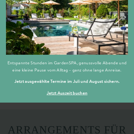
komfortablen Juniorsuiten Emmas, unsere
Weinbar Emmas, Ihre Tagung – von der
Organisation bis hin zum reibungslosen,
stressfreien Ablauf. Oder natürlich
entspannende Wellness-Stunden in unserem
neuen Zeller GardenSPA. Wir sind jederzeit
und gerne für Sie da.
Entspannte Stunden im GardenSPA, genussvolle Abende und
eine kleine Pause vom Alltag – ganz ohne lange Anreise.
Aschaffenburger Strasse 2, 63796 Kahl
+49 (0) 6188 918-0
Jetzt ausgewählte Termine im Juli und August sichern.
Jetzt Auszeit buchen
ARRANGEMENTS FÜR