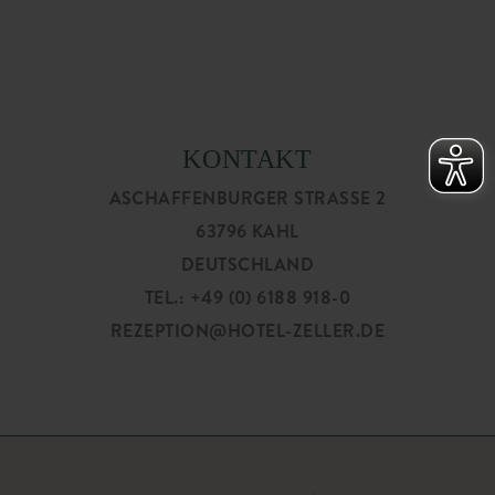
KONTAKT
ASCHAFFENBURGER STRASSE 2
63796 KAHL
DEUTSCHLAND
TEL.: +49 (0) 6188 918-0
REZEPTION@HOTEL-ZELLER.DE