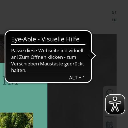
DE
EN
×
 IM