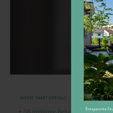
DIESES PAKET ENTHÄLT:
Entspannte Stu
50 minütige Behandlung nach Wu