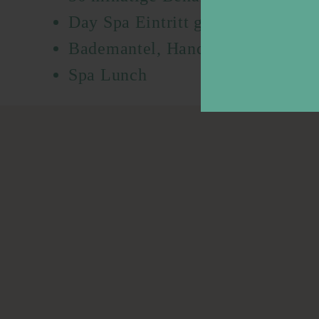
Day Spa Eintritt ganztags von 10
Bademantel, Handtücher, Slipper,
Spa Lunch