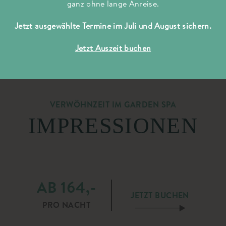
ganz ohne lange Anreise.
 bis 22 Uhr
Jetzt ausgewählte Termine im Juli und August sichern.
 Tee- und Wasserstation, Snacks während I
Jetzt Auszeit buchen
VERWÖHNZEIT IM GARDEN SPA
IMPRESSIONEN
AB 164,-
JETZT BUCHEN
PRO NACHT